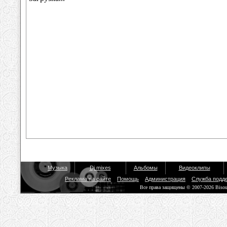
Музыка
Dj mixes
Альбомы
Видеоклипы
Реклама на сайте
Помощь
Администрация
Служба подд
Все права защищены © 2007-2026 Biso