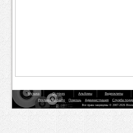
Музыка
Dj mixes
Альбомы
Видеоклипы
Реклама на сайте
Помощь
Администрация
Служба подд
Все права защищены © 2007-2026 Biso