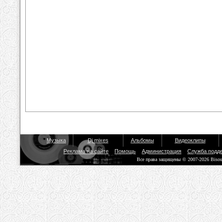
Музыка
Dj mixes
Альбомы
Видеоклипы
Реклама на сайте
Помощь
Администрация
Служба подд
Все права защищены © 2007-2026 Biso