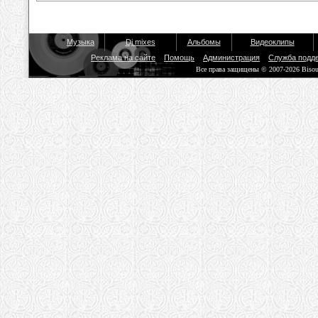
Музыка
Dj mixes
Альбомы
Видеоклипы
Реклама на сайте
Помощь
Администрация
Служба подд
Все права защищены © 2007-2026 Biso