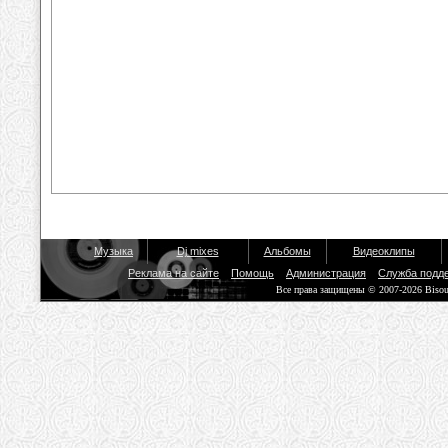
Музыка
Dj mixes
Альбомы
Видеоклипы
Реклама на сайте
Помощь
Администрация
Служба подд
Все права защищены © 2007-2026 Biso