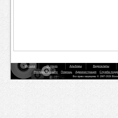
Музыка
Dj mixes
Альбомы
Видеоклипы
Реклама на сайте
Помощь
Администрация
Служба подд
Все права защищены © 2007-2026 Biso