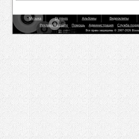
Музыка
Dj mixes
Альбомы
Видеоклипы
Реклама на сайте
Помощь
Администрация
Служба подд
Все права защищены © 2007-2026 Biso