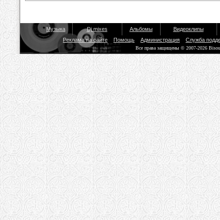
Музыка
Dj mixes
Альбомы
Видеоклипы
Реклама на сайте
Помощь
Администрация
Служба подд
Все права защищены © 2007-2026 Biso