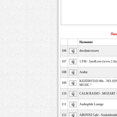
Пок
Название
106
decolmicvissers
107
1.FM - Sax4Love (www.1.fm
108
Arabic
KEIZERSTAD 80s - NO AD
109
MUSIC !
110
CALM RADIO - MOZART - 
111
Audiophile Lounge
112
ABONNI Cafe - Soulsideradio