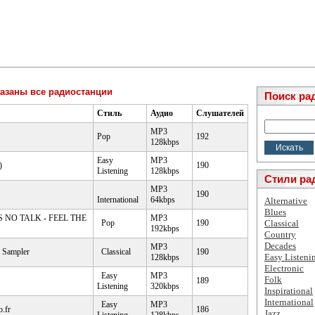
азаны все радиостанции
Поиск ра
Стиль
Аудио
Слушателей
MP3
Pop
192
128kbps
Easy
MP3
)
190
Listening
128kbps
Стили ра
MP3
190
International
64kbps
Alternative
Blues
S NO TALK - FEEL THE
MP3
Pop
190
Classical
192kbps
Country
Decades
MP3
Sampler
Classical
190
Easy Listeni
128kbps
Electronic
Easy
MP3
Folk
189
Listening
320kbps
Inspirational
International
Easy
MP3
.fr
186
Jazz