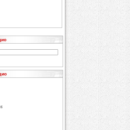
дио
дио
ng