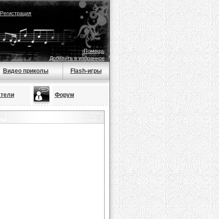
Регистрация
Помощь
Добавить в избранное
Видео приколы
Flash-игры
тели
Форум