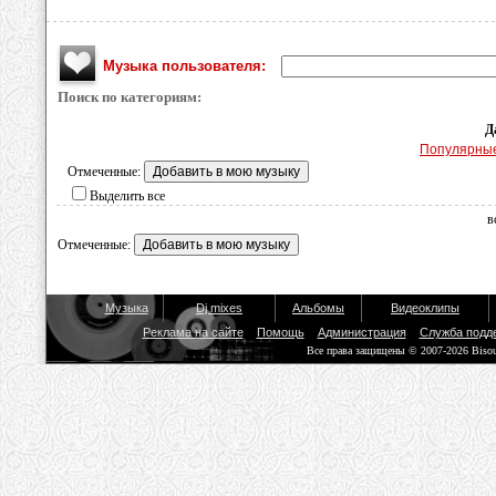
Музыка пользователя:
Поиск по категориям:
Д
Популярны
Отмеченные:
Выделить все
в
Отмеченные:
Музыка
Dj mixes
Альбомы
Видеоклипы
Реклама на сайте
Помощь
Администрация
Служба подд
Все права защищены © 2007-2026 Biso