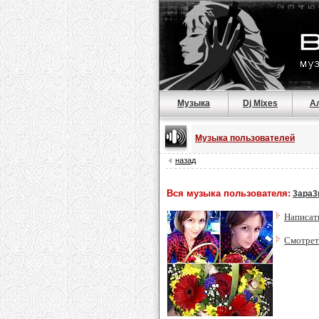
Музыка
Dj Mixes
А
Музыка пользователей
назад
Вся музыка пользователя:
3ара3
Написат
Смотрет