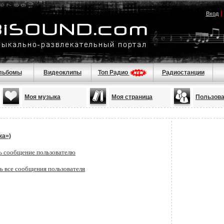
Вход
льбомы
Видеоклипы
Топ Радио
Радиостанции
Моя музыка
Моя страница
Пользов
ка=)
ь сообщение пользователю
ь все сообщения пользователя