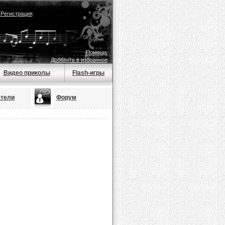
|
Регистрация
Помощь
Добавить в избранное
Видео приколы
Flash-игры
атели
Форум