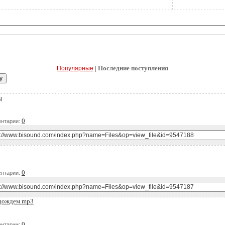
| Последние поступления
Популярные
ц
Д
0
нтарии:
Д
0
нтарии:
 дождем.mp3
Д
0
нтарии: