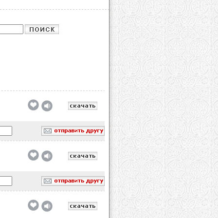
обавлено
обавлено
обавлено