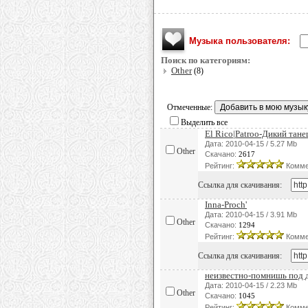
Музыка пользователя:
Поиск по категориям:
Other
(8)
Отмеченные:
Выделить все
El Rico|Patroo-Дикий тане
Дата: 2010-04-15 / 5.27 Mb
Other
Скачано:
2617
Рейтинг:
Комме
Ссылка для скачивания:
Inna-Proch'
Дата: 2010-04-15 / 3.91 Mb
Other
Скачано:
1294
Рейтинг:
Комме
Ссылка для скачивания:
неизвестно-помнишь под
Дата: 2010-04-15 / 2.23 Mb
Other
Скачано:
1045
Рейтинг:
Комме