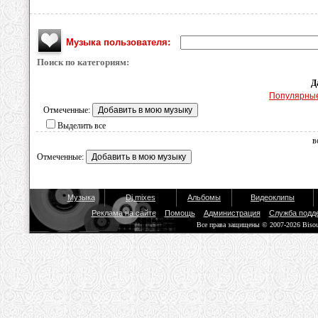
Музыка пользователя:
Поиск по категориям:
Д
Популярны
Отмеченные:
Выделить все
в
Отмеченные:
Музыка
Dj mixes
Альбомы
Видеоклипы
Реклама на сайте
Помощь
Администрация
Служба подд
Все права защищены © 2007-2026 Biso