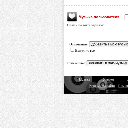
Музыка пользователя:
Поиск по категориям:
Отмеченные:
Выделить все
Отмеченные:
Музыка
Dj mixes
Реклама на сайте
Помо