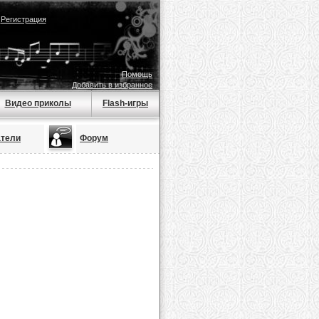
|
Регистрация
Помощь
Добавить в избранное
Видео приколы
Flash-игры
атели
Форум