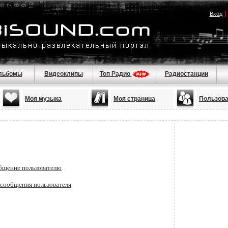
Вход
льбомы
Видеоклипы
Топ Радио
Радиостанции
Моя музыка
Моя страница
Пользов
бщение пользователю
 сообщения пользователя