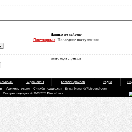
Данных не найдено
| Последние поступления
Популярные
всего одна страница
Альбомы
Видеоклипы
Каталог файлов
Радио
Ви
щь
Администрация
Служба поддержки
bisound@bisound.com
Почта:
Все права защищены © 2007-2026 Bisound.com