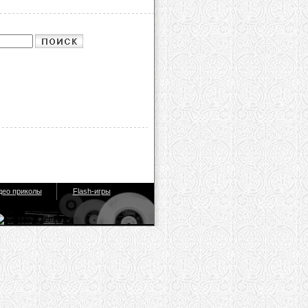
део приколы
Flash-игры