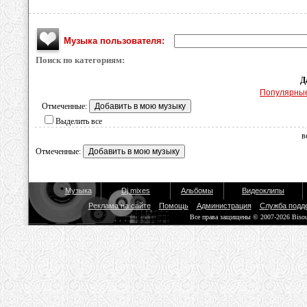
Музыка пользователя:
Поиск по категориям:
Д
Популярны
Отмеченные:
Выделить все
в
Отмеченные:
Музыка
Dj mixes
Альбомы
Видеоклипы
Реклама на сайте
Помощь
Администрация
Служба подд
Все права защищены © 2007-2026 Biso