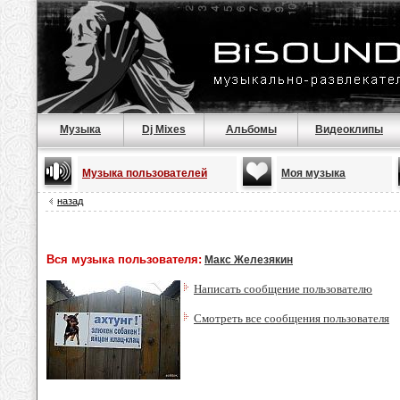
Музыка
Dj Mixes
Альбомы
Видеоклипы
Музыка пользователей
Моя музыка
назад
Вся музыка пользователя:
Макс Железякин
Написать сообщение пользователю
Смотреть все сообщения пользователя