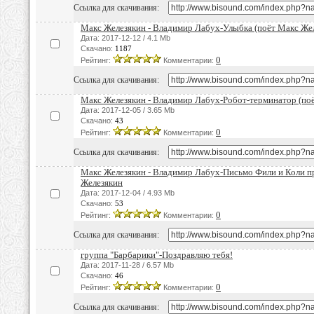
Ссылка для скачивания:
Макс Железякин - Владимир Лабух-Улыбка (поёт Макс Же
Дата: 2017-12-12 / 4.1 Mb
Скачано:
1187
0
Рейтинг:
Комментарии:
Ссылка для скачивания:
Макс Железякин - Владимир Лабух-Робот-терминатор (по
Дата: 2017-12-05 / 3.65 Mb
Скачано:
43
0
Рейтинг:
Комментарии:
Ссылка для скачивания:
Макс Железякин - Владимир Лабух-Письмо Фили и Коли п
Железякин
Дата: 2017-12-04 / 4.93 Mb
Скачано:
53
0
Рейтинг:
Комментарии:
Ссылка для скачивания:
группа "Барбарики"-Поздравляю тебя!
Дата: 2017-11-28 / 6.57 Mb
Скачано:
46
0
Рейтинг:
Комментарии:
Ссылка для скачивания: