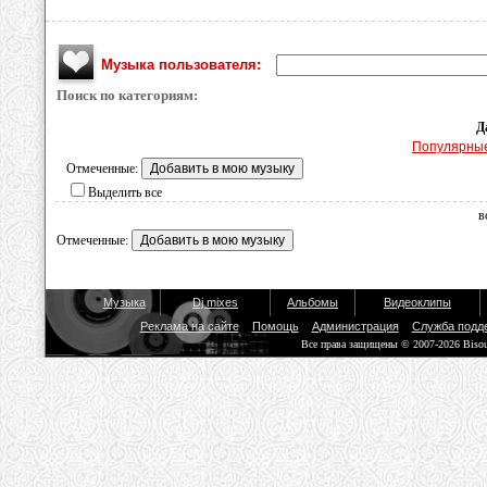
Музыка пользователя:
Поиск по категориям:
Д
Популярны
Отмеченные:
Выделить все
в
Отмеченные:
Музыка
Dj mixes
Альбомы
Видеоклипы
Реклама на сайте
Помощь
Администрация
Служба подд
Все права защищены © 2007-2026 Biso