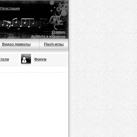
|
Регистрация
Помощь
Добавить в избранное
Видео приколы
Flash-игры
атели
Форум