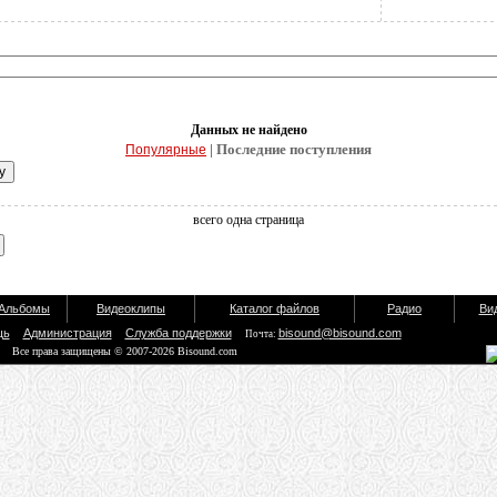
Данных не найдено
| Последние поступления
Популярные
всего одна страница
Альбомы
Видеоклипы
Каталог файлов
Радио
Ви
щь
Администрация
Служба поддержки
bisound@bisound.com
Почта:
Все права защищены © 2007-2026 Bisound.com