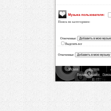
Музыка пользователя:
Поиск по категориям:
Отмеченные:
Выделить все
Отмеченные:
Музыка
Dj mixes
Реклама на сайте
Помо