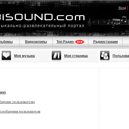
Вход
льбомы
Видеоклипы
Топ Радио
Радиостанции
Моя музыка
Моя страница
Пользов
ngon
бщение пользователю
 сообщения пользователя