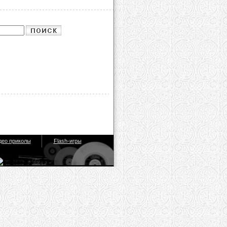
део приколы
Flash-игры