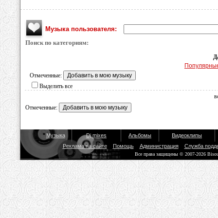
Музыка пользователя:
Поиск по категориям:
Д
Популярны
Отмеченные:
Выделить все
в
Отмеченные:
Музыка
Dj mixes
Альбомы
Видеоклипы
Реклама на сайте
Помощь
Администрация
Служба подд
Все права защищены © 2007-2026 Biso