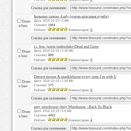
Ссылка для скачивания:
Бальные танцы -Lady (очень красивая румба)
Дата: 2016-10-23 / 0 Mb
Drum
Скачано:
1864
n bass
0
Рейтинг:
Комментарии:
Ссылка для скачивания:
t.i. feat. justin timberlake-Dead and Gone
Дата: 2016-10-23 / 5.26 Mb
Drum
Скачано:
809
n bass
0
Рейтинг:
Комментарии:
Ссылка для скачивания:
Danger mouse & sparklehorse-every time I`m with U
Дата: 2016-10-23 / 1.54 Mb
Drum
Скачано:
575
n bass
0
Рейтинг:
Комментарии:
Ссылка для скачивания:
amy winehouse-Amy Winehouse - Back To Black
Дата: 2016-10-23 / 5.8 Mb
Drum
Скачано:
4403
n bass
4
Рейтинг:
Комментарии:
Ссылка для скачивания: