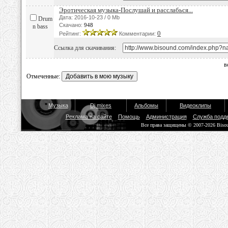
Эротическая музыка-Послушай и расслабься...
Дата: 2016-10-23 / 0 Mb
Drum
Скачано:
948
n bass
0
Рейтинг:
Комментарии:
Ссылка для скачивания:
в
Отмеченные:
Музыка
Dj mixes
Альбомы
Видеоклипы
Реклама на сайте
Помощь
Администрация
Служба подд
Все права защищены © 2007-2026 Biso