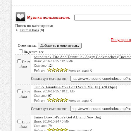
Музыка пользователя:
Поиск по категориям:
Drum n bass
(8)
Популярны
Отмеченные:
Выделить все
soundtrack-Tito And Tarantula / Angry Cockroaches (Cucara
Дата: 2016-11-15 / 12.6 Mb
Drum
Скачано:
124
n bass
0
Рейтинг:
Комментарии:
Ссылка для скачивания:
Tito & Tarantula-You Don't Scare Me [HQ 320 kbps]
Дата: 2016-11-15 / 10.13 Mb
Drum
Скачано:
97
n bass
0
Рейтинг:
Комментарии:
Ссылка для скачивания:
James Brown-Papa's Got A Brand New Bag
Дата: 2016-10-24 / 0 Mb
Drum
Скачано:
79
n bass
0
Рейтинг:
Комментарии: