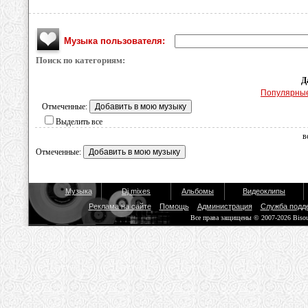
Музыка пользователя:
Поиск по категориям:
Д
Популярны
Отмеченные:
Выделить все
в
Отмеченные:
Музыка
Dj mixes
Альбомы
Видеоклипы
Реклама на сайте
Помощь
Администрация
Служба подд
Все права защищены © 2007-2026 Biso