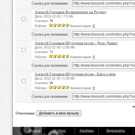
Ссылка для скачивания:
Алексей Горшков-Возвращение на Родину
Дата: 2013-12-02 / 7.5 Mb
Скачано:
78
0
Рейтинг:
Комментарии:
Ссылка для скачивания:
Алексей Горшков-Шуточная песня - Дело Дрянь!
Дата: 2013-11-30 / 2.89 Mb
Скачано:
73
0
Рейтинг:
Комментарии:
Ссылка для скачивания:
Алексей Горшков-Шуточная песня - Блюз о нём
Дата: 2013-11-30 / 5.39 Mb
Скачано:
39
0
Рейтинг:
Комментарии:
Ссылка для скачивания:
в
Отмеченные:
Музыка
Dj mixes
Альбомы
Видеоклипы