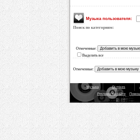
Музыка пользователя:
Поиск по категориям:
Отмеченные:
Выделить все
Отмеченные:
Музыка
Dj mixes
Реклама на сайте
Помо