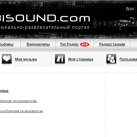
Вход
льбомы
Видеоклипы
Топ Радио
Радиостанции
Моя музыка
Моя страница
Пользов
ница
бщение пользователю
 сообщения пользователя