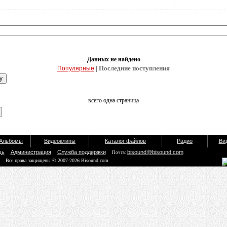
Данных не найдено
| Последние поступления
Популярные
всего одна страница
Альбомы
Видеоклипы
Каталог файлов
Радио
Ви
щь
Администрация
Служба поддержки
bisound@bisound.com
Почта:
Все права защищены © 2007-2026 Bisound.com