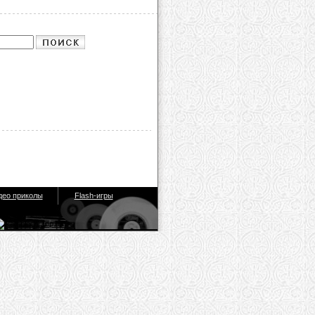
део приколы
Flash-игры