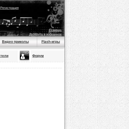
|
Регистрация
Помощь
Добавить в избранное
Видео приколы
Flash-игры
атели
Форум