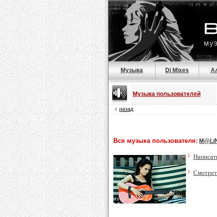
Музыка
Dj Mixes
А
Музыка пользователей
назад
Вся музыка пользователя:
M@Li
Написат
Смотрет