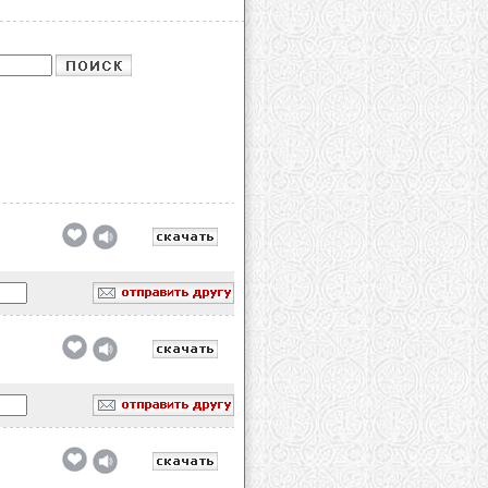
обавлено
обавлено
обавлено