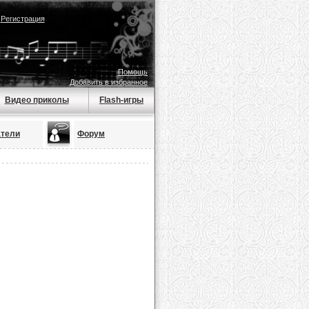
|
Регистрация
Помощь
Добавить в избранное
Видео приколы
Flash-игры
атели
Форум