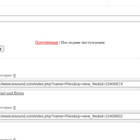
| Последние поступления
Популярные
Д
0
нтарии:
el und Biene
Д
0
нтарии:
Д
0
нтарии: