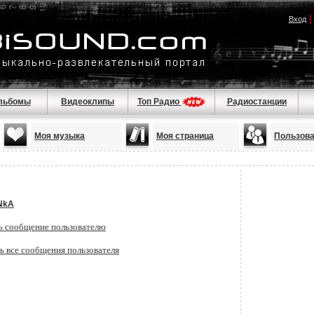
Вход
льбомы
Видеоклипы
Топ Радио
Радиостанции
Моя музыка
Моя страница
Пользов
NkA
ь сообщение пользователю
ь все сообщения пользователя