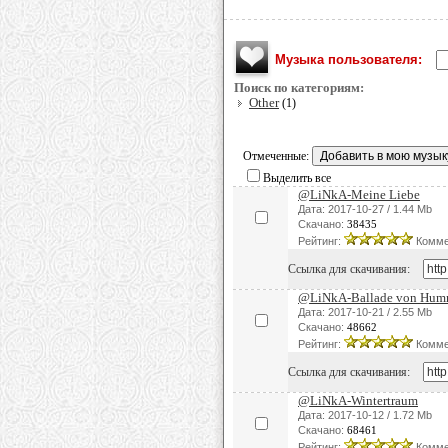
Музыка пользователя:
Поиск по категориям:
Other
(1)
Отмеченные:
Выделить все
@LiNkA-Meine Liebe
Дата: 2017-10-27 / 1.44 Mb
Скачано:
38435
Рейтинг:
Комме
Ссылка для скачивания:
@LiNkA-Ballade von Humm
Дата: 2017-10-21 / 2.55 Mb
Скачано:
48662
Рейтинг:
Комме
Ссылка для скачивания:
@LiNkA-Wintertraum
Дата: 2017-10-12 / 1.72 Mb
Скачано:
68461
Рейтинг:
Комме