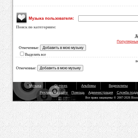
Музыка пользователя:
Поиск по категориям:
Д
Популярны
Отмеченные:
Выделить все
в
Отмеченные:
Музыка
Dj mixes
Альбомы
Видеоклипы
Реклама на сайте
Помощь
Администрация
Служба подд
Все права защищены © 2007-2026 Biso