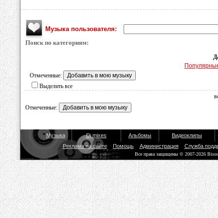
Музыка пользователя:
Поиск по категориям:
Д
Популярны
Отмеченные:
Выделить все
в
Отмеченные:
Музыка
Dj mixes
Альбомы
Видеоклипы
Реклама на сайте
Помощь
Администрация
Служба подд
Все права защищены © 2007-2026 Biso