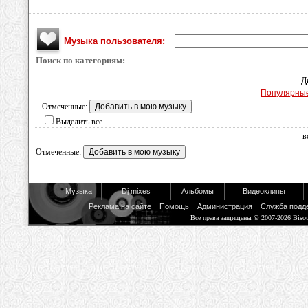
Музыка пользователя:
Поиск по категориям:
Д
Популярны
Отмеченные:
Выделить все
в
Отмеченные:
Музыка
Dj mixes
Альбомы
Видеоклипы
Реклама на сайте
Помощь
Администрация
Служба подд
Все права защищены © 2007-2026 Biso