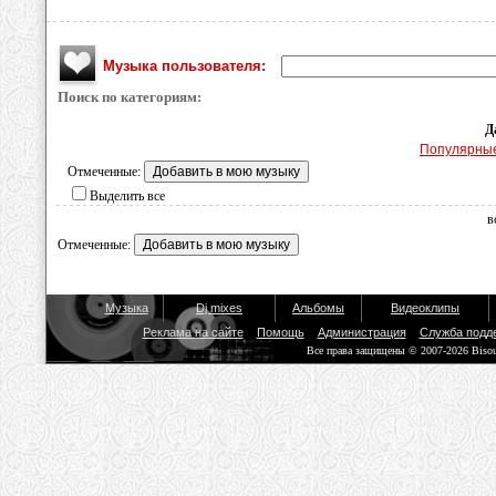
Музыка пользователя:
Поиск по категориям:
Д
Популярны
Отмеченные:
Выделить все
в
Отмеченные:
Музыка
Dj mixes
Альбомы
Видеоклипы
Реклама на сайте
Помощь
Администрация
Служба подд
Все права защищены © 2007-2026 Biso