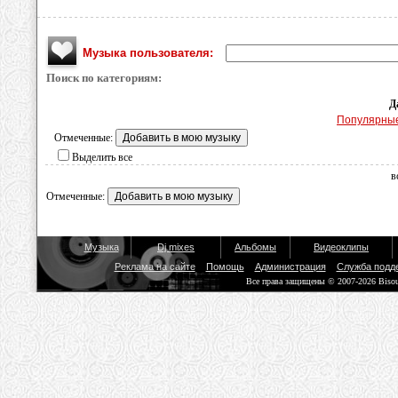
Музыка пользователя:
Поиск по категориям:
Д
Популярны
Отмеченные:
Выделить все
в
Отмеченные:
Музыка
Dj mixes
Альбомы
Видеоклипы
Реклама на сайте
Помощь
Администрация
Служба подд
Все права защищены © 2007-2026 Biso