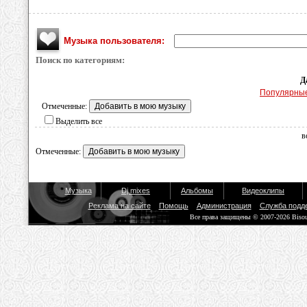
Музыка пользователя:
Поиск по категориям:
Д
Популярны
Отмеченные:
Выделить все
в
Отмеченные:
Музыка
Dj mixes
Альбомы
Видеоклипы
Реклама на сайте
Помощь
Администрация
Служба подд
Все права защищены © 2007-2026 Biso