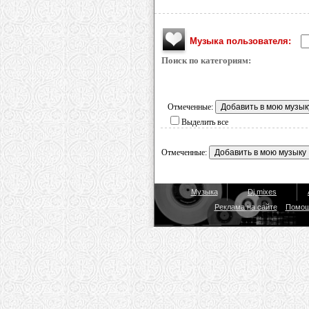
Музыка пользователя:
Поиск по категориям:
Отмеченные:
Выделить все
Отмеченные:
Музыка
Dj mixes
Реклама на сайте
Помо