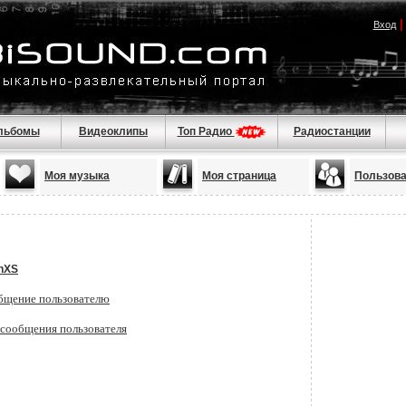
Вход
льбомы
Видеоклипы
Топ Радио
Радиостанции
Моя музыка
Моя страница
Пользов
hXS
бщение пользователю
 сообщения пользователя