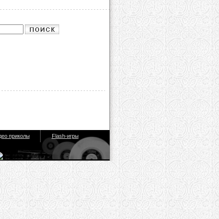
део приколы
Flash-игры