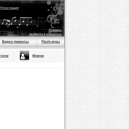
|
Регистрация
Помощь
Добавить в избранное
Видео приколы
Flash-игры
атели
Форум