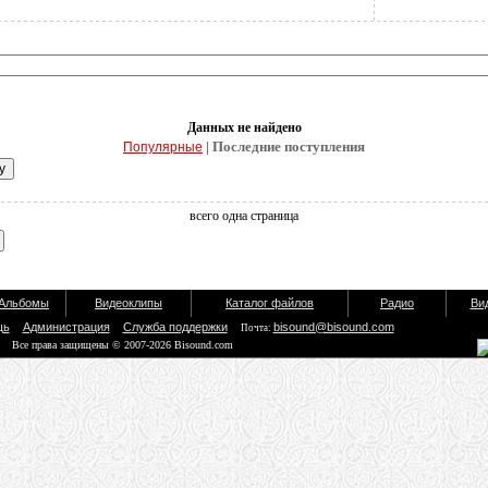
Данных не найдено
| Последние поступления
Популярные
всего одна страница
Альбомы
Видеоклипы
Каталог файлов
Радио
Ви
щь
Администрация
Служба поддержки
bisound@bisound.com
Почта:
Все права защищены © 2007-2026 Bisound.com