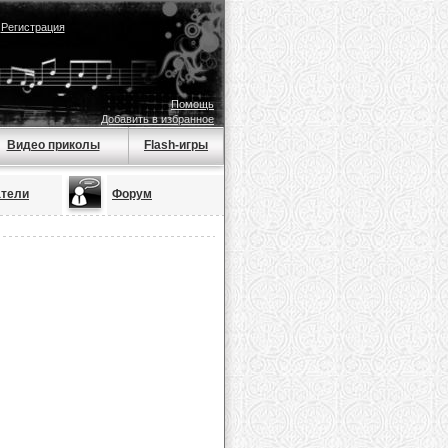
|
Регистрация
Помощь
Добавить в избранное
Видео приколы
Flash-игры
атели
Форум