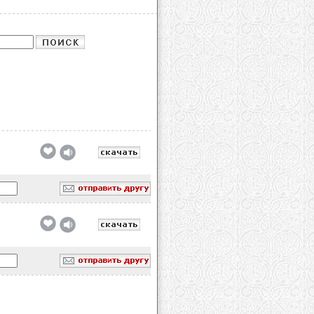
обавлено
обавлено