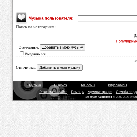
Музыка пользователя:
Поиск по категориям:
Д
Популярны
Отмеченные:
Выделить все
в
Отмеченные:
Музыка
Dj mixes
Альбомы
Видеоклипы
Реклама на сайте
Помощь
Администрация
Служба подд
Все права защищены © 2007-2026 Biso