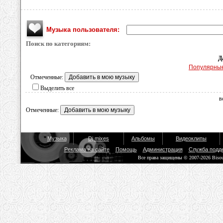
Музыка пользователя:
Поиск по категориям:
Д
Популярны
Отмеченные:
Выделить все
в
Отмеченные:
Музыка
Dj mixes
Альбомы
Видеоклипы
Реклама на сайте
Помощь
Администрация
Служба подд
Все права защищены © 2007-2026 Biso