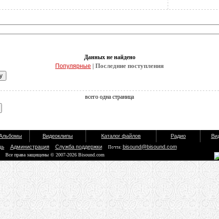
Данных не найдено
| Последние поступления
Популярные
всего одна страница
Альбомы
Видеоклипы
Каталог файлов
Радио
Ви
щь
Администрация
Служба поддержки
bisound@bisound.com
Почта:
Все права защищены © 2007-2026 Bisound.com