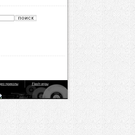
део приколы
Flash-игры