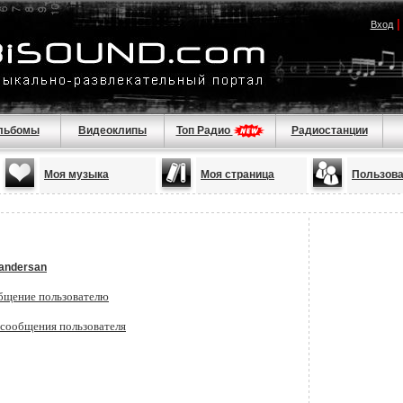
Вход
льбомы
Видеоклипы
Топ Радио
Радиостанции
Моя музыка
Моя страница
Пользов
andersan
бщение пользователю
 сообщения пользователя