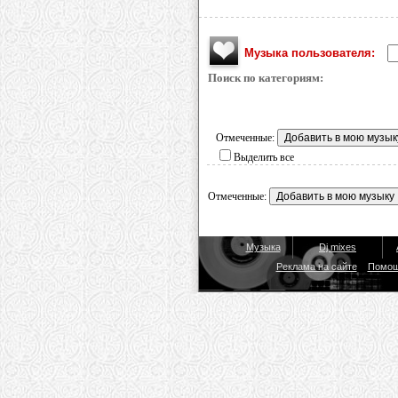
Музыка пользователя:
Поиск по категориям:
Отмеченные:
Выделить все
Отмеченные:
Музыка
Dj mixes
Реклама на сайте
Помо