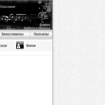
|
Регистрация
Помощь
Добавить в избранное
Видео приколы
Flash-игры
атели
Форум