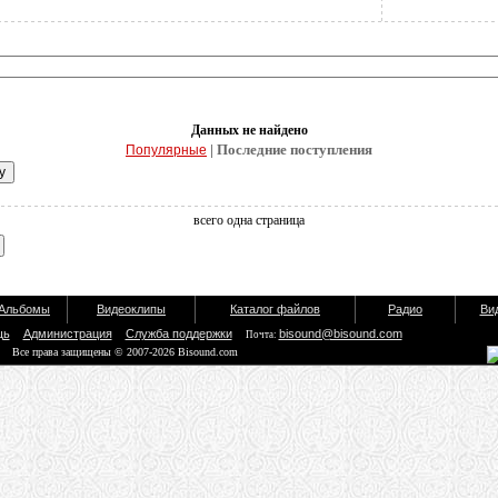
Данных не найдено
| Последние поступления
Популярные
всего одна страница
Альбомы
Видеоклипы
Каталог файлов
Радио
Ви
щь
Администрация
Служба поддержки
bisound@bisound.com
Почта:
Все права защищены © 2007-2026 Bisound.com