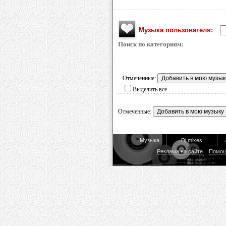
Музыка пользователя:
Поиск по категориям:
Отмеченные:
Выделить все
Отмеченные:
Музыка
Dj mixes
Реклама на сайте
Помо