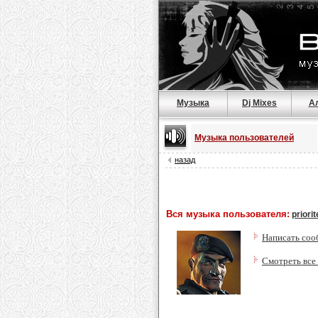
Музыка
Dj Mixes
А
Музыка пользователей
назад
Вся музыка пользователя:
priori
Написать соо
Смотреть все