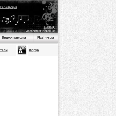
|
Регистрация
Помощь
Добавить в избранное
Видео приколы
Flash-игры
атели
Форум