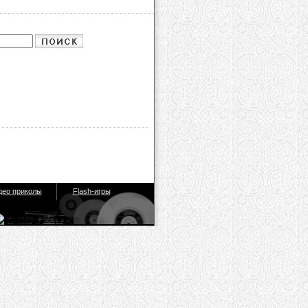
део приколы
Flash-игры