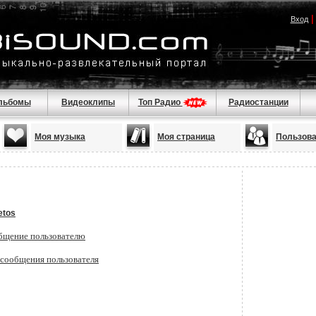
Вход
льбомы
Видеоклипы
Топ Радио
Радиостанции
Моя музыка
Моя страница
Пользов
tetos
бщение пользователю
 сообщения пользователя