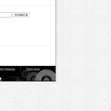
део приколы
Flash-игры