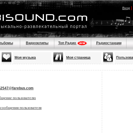
Вход
льбомы
Видеоклипы
Топ Радио
Радиостанции
Моя музыка
Моя страница
Пользов
o2547@farebus.com
бщение пользователю
 сообщения пользователя