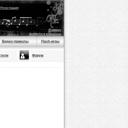
|
Регистрация
Помощь
Добавить в избранное
Видео приколы
Flash-игры
атели
Форум