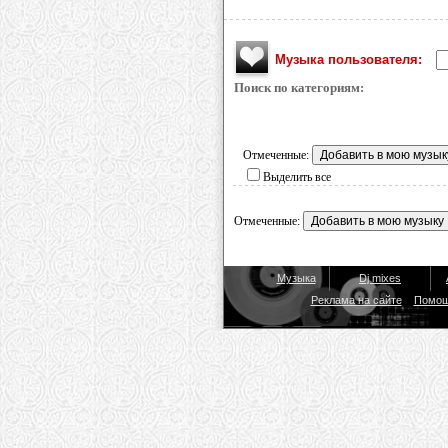
Музыка пользователя:
Поиск по категориям:
Отмеченные:
Выделить все
Отмеченные:
Музыка
Dj mixes
Реклама на сайте
Помо