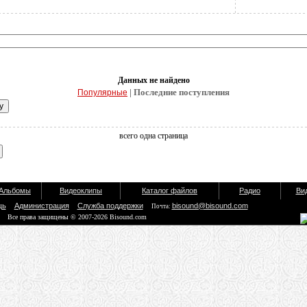
Данных не найдено
| Последние поступления
Популярные
всего одна страница
Альбомы
Видеоклипы
Каталог файлов
Радио
Ви
щь
Администрация
Служба поддержки
bisound@bisound.com
Почта:
Все права защищены © 2007-2026 Bisound.com