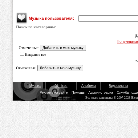
Музыка пользователя:
Поиск по категориям:
Д
Популярны
Отмеченные:
Выделить все
в
Отмеченные:
Музыка
Dj mixes
Альбомы
Видеоклипы
Реклама на сайте
Помощь
Администрация
Служба подд
Все права защищены © 2007-2026 Biso