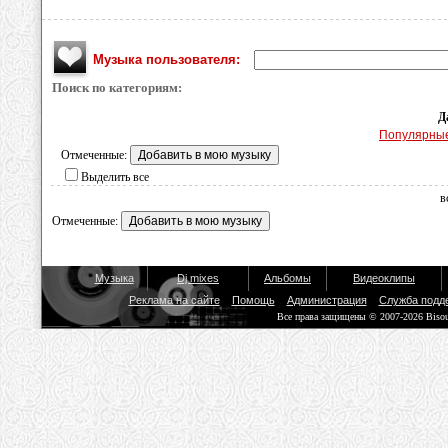
Музыка пользователя:
Поиск по категориям:
Д
Популярны
Отмеченные:
Выделить все
в
Отмеченные:
Музыка
Dj mixes
Альбомы
Видеоклипы
Реклама на сайте
Помощь
Администрация
Служба подд
Все права защищены © 2007-2026 Biso