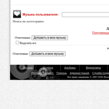
Музыка пользователя:
Поиск по категориям:
Д
Популярны
Отмеченные:
Выделить все
в
Отмеченные:
Музыка
Dj mixes
Альбомы
Видеоклипы
Реклама на сайте
Помощь
Администрация
Служба подд
Все права защищены © 2007-2026 Biso