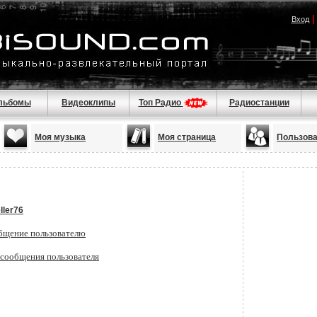
Вход
льбомы
Видеоклипы
Топ Радио
Радиостанции
Моя музыка
Моя страница
Пользов
ller76
бщение пользователю
 сообщения пользователя