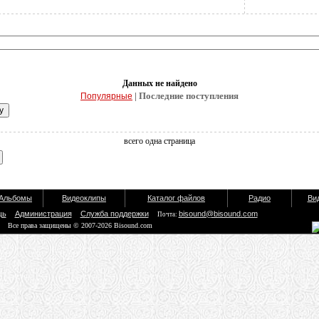
Данных не найдено
| Последние поступления
Популярные
всего одна страница
Альбомы
Видеоклипы
Каталог файлов
Радио
Ви
щь
Администрация
Служба поддержки
bisound@bisound.com
Почта:
Все права защищены © 2007-2026 Bisound.com