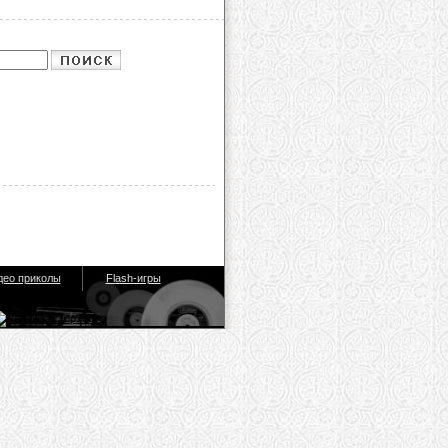
део приколы
Flash-игры