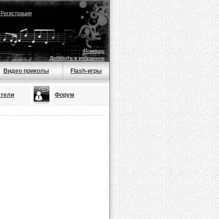
|
Регистрация
Помощь
Добавить в избранное
Видео приколы
Flash-игры
атели
Форум