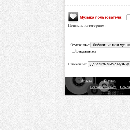
Музыка пользователя:
Поиск по категориям:
Отмеченные:
Выделить все
Отмеченные:
Музыка
Dj mixes
Реклама на сайте
Помо