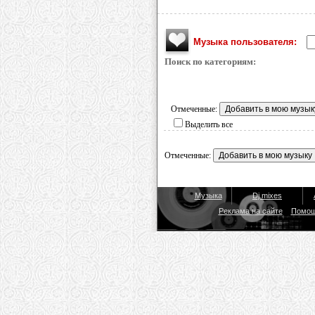
Музыка пользователя:
Поиск по категориям:
Отмеченные:
Выделить все
Отмеченные:
Музыка
Dj mixes
Реклама на сайте
Помо