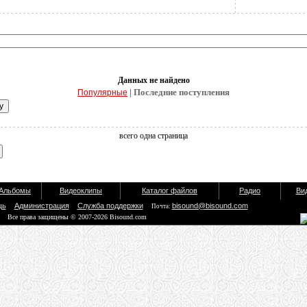
Данных не найдено
| Последние поступления
Популярные
всего одна страница
Альбомы
Видеоклипы
Каталог файлов
Радио
Ви
щь
Администрация
Служба поддержки
bisound@bisound.com
Почта:
Все права защищены © 2007-2026 Bisound.com