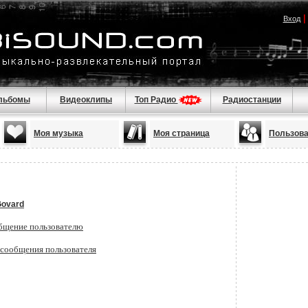
Вход
льбомы
Видеоклипы
Топ Радио
Радиостанции
Моя музыка
Моя страница
Пользов
Govard
бщение пользователю
 сообщения пользователя