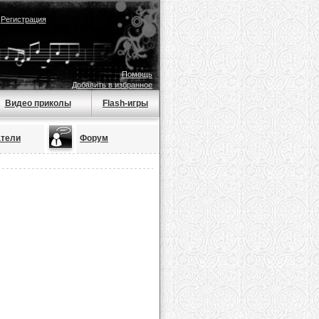
|
Регистрация
Помощь
Добавить в избранное
Видео приколы
Flash-игры
атели
Форум