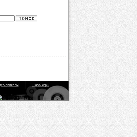
део приколы
Flash-игры