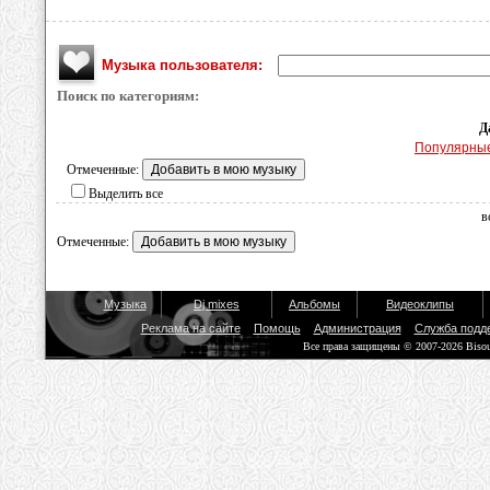
Музыка пользователя:
Поиск по категориям:
Д
Популярны
Отмеченные:
Выделить все
в
Отмеченные:
Музыка
Dj mixes
Альбомы
Видеоклипы
Реклама на сайте
Помощь
Администрация
Служба подд
Все права защищены © 2007-2026 Biso