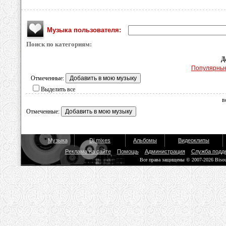
Музыка пользователя:
Поиск по категориям:
Д
Популярны
Отмеченные:
Выделить все
в
Отмеченные:
Музыка
Dj mixes
Альбомы
Видеоклипы
Реклама на сайте
Помощь
Администрация
Служба подд
Все права защищены © 2007-2026 Biso