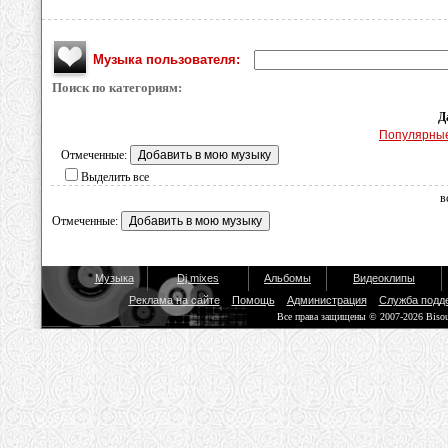
Музыка пользователя:
Поиск по категориям:
Д
Популярны
Отмеченные:
Выделить все
в
Отмеченные:
Музыка
Dj mixes
Альбомы
Видеоклипы
Реклама на сайте
Помощь
Администрация
Служба подд
Все права защищены © 2007-2026 Biso