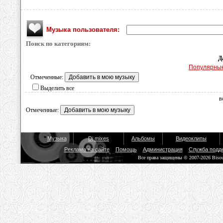
Музыка пользователя:
Поиск по категориям:
Д
Популярны
Отмеченные:
Выделить все
в
Отмеченные:
Музыка
Dj mixes
Альбомы
Видеоклипы
Реклама на сайте
Помощь
Администрация
Служба подд
Все права защищены © 2007-2026 Biso