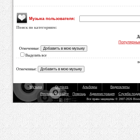
Музыка пользователя:
Поиск по категориям:
Д
Популярны
Отмеченные:
Выделить все
в
Отмеченные:
Музыка
Dj mixes
Альбомы
Видеоклипы
Реклама на сайте
Помощь
Администрация
Служба подд
Все права защищены © 2007-2026 Biso