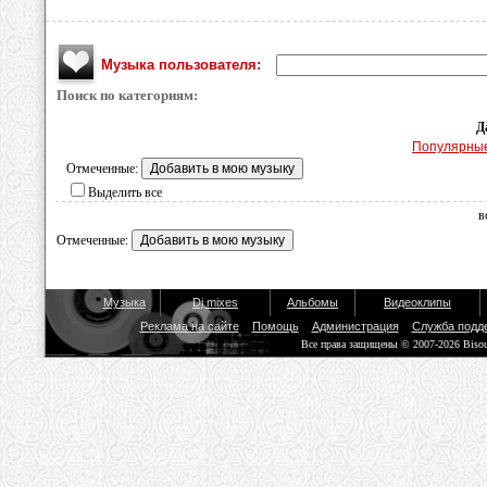
Музыка пользователя:
Поиск по категориям:
Д
Популярны
Отмеченные:
Выделить все
в
Отмеченные:
Музыка
Dj mixes
Альбомы
Видеоклипы
Реклама на сайте
Помощь
Администрация
Служба подд
Все права защищены © 2007-2026 Biso