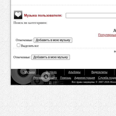
Музыка пользователя:
Поиск по категориям:
Д
Популярны
Отмеченные:
Выделить все
в
Отмеченные:
Музыка
Dj mixes
Альбомы
Видеоклипы
Реклама на сайте
Помощь
Администрация
Служба подд
Все права защищены © 2007-2026 Biso