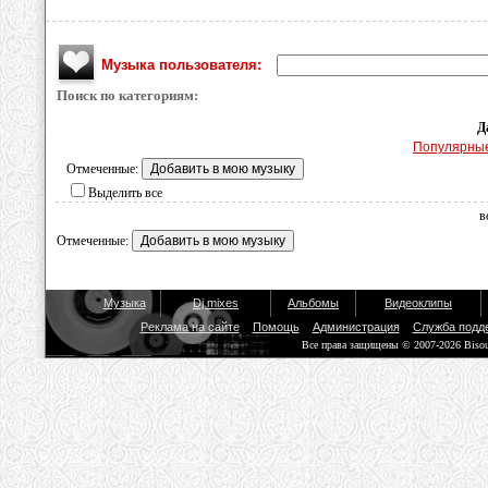
Музыка пользователя:
Поиск по категориям:
Д
Популярны
Отмеченные:
Выделить все
в
Отмеченные:
Музыка
Dj mixes
Альбомы
Видеоклипы
Реклама на сайте
Помощь
Администрация
Служба подд
Все права защищены © 2007-2026 Biso