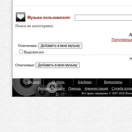
Музыка пользователя:
Поиск по категориям:
Д
Популярны
Отмеченные:
Выделить все
в
Отмеченные:
Музыка
Dj mixes
Альбомы
Видеоклипы
Реклама на сайте
Помощь
Администрация
Служба подд
Все права защищены © 2007-2026 Biso